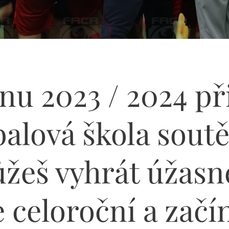
nu 2023 / 2024 př
balová škola soutě
žeš vyhrát úžasn
e celoroční a začí