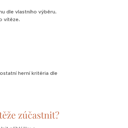
u dle vlastního výběru.
 vítěze.
tatní herní kritéria dle
těže zúčastnit?