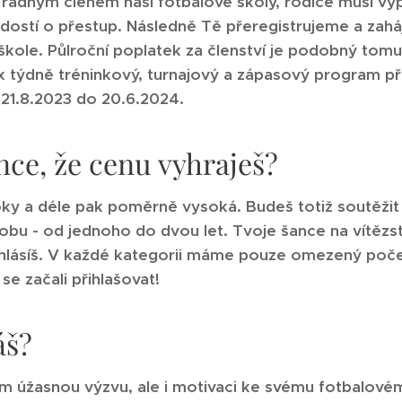
 řádným členem naší fotbalové školy, rodiče musí vypl
ádostí o přestup. Následně Tě přeregistrujeme a zahá
škole. Půlroční poplatek za členství je podobný tomu
4x týdně tréninkový, turnajový a zápasový program 
 21.8.2023 do 20.6.2024.
ance, že cenu vyhraješ?
ky a déle pak poměrně vysoká. Budeš totiž soutěžit s
bu - od jednoho do dvou let. Tvoje šance na vítězst
ihlásíš. V každé kategorii máme pouze omezený poče
 se začali přihlašovat!
áš?
om úžasnou výzvu, ale i motivaci ke svému fotbalovém