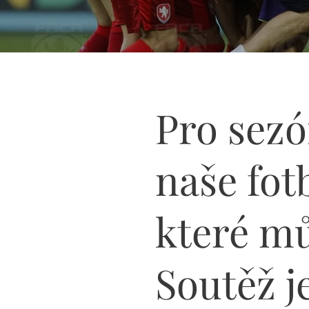
Pro sezó
naše fot
které mů
Soutěž j