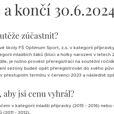
 a končí 30.6.2024
utěže zúčastnit?
é školy FŠ Optimum Sport, z.s. v kategorii přípravky 
egorii mladších žáků (kluci a holky narození v letech 2
íle, je nutno provést přeregistraci na soutěžní roční
čení sezóny budeš opět přeregistrován do svého půvo
v přestupním termínu v červenci 2023 a následně zpě
 aby jsi cenu vyhrál?
áčem v kategorii mladší přípravky (2015 - 2016) nebo s
 (2011 - 2012).