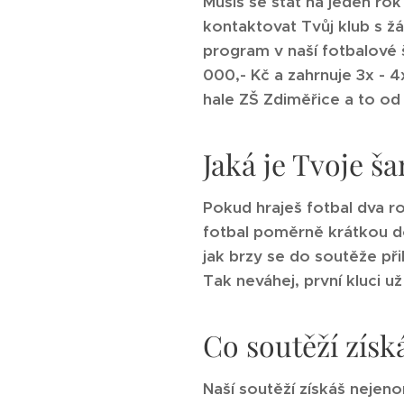
Musíš se stát na jeden rok
kontaktovat Tvůj klub s ž
program v naší fotbalové 
000,- Kč a zahrnuje 3x - 
hale ZŠ
Zdiměřice a to od
Jaká je Tvoje š
Pokud hraješ fotbal dva ro
fotbal poměrně krátkou do
jak brzy se do soutěže př
Tak neváhej, první kluci už
Co soutěží získ
Naší soutěží získáš nejen