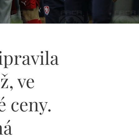
ipravila
ž, ve
é ceny.
ná