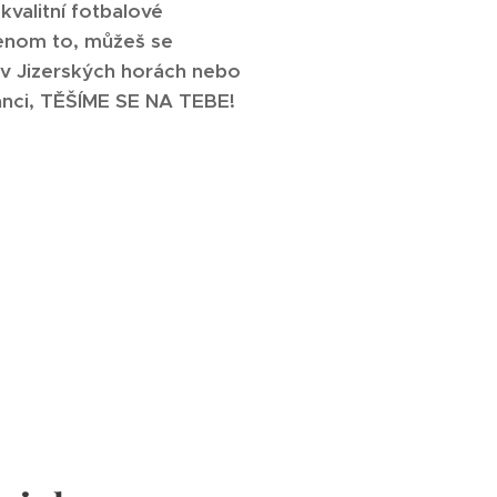
valitní fotbalové
jenom to, můžeš se
 v Jizerských horách nebo
anci, TĚŠÍME SE NA TEBE!