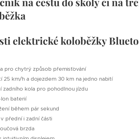
cník na cestu do školy či na tr
oběžka
osti elektrické koloběžky Blue
ka pro chytrý způsob přemisťování
tí 25 km/h a dojezdem 30 km na jedno nabití
 zadního kola pro pohodlnou jízdu
Ion baterií
ožení během pár sekund
 přední i zadní části
toučová brzda
intuitivním displejem