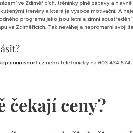
zemí ve Zdiměřicích, tréninky plné zábavy a hlavně k
 zkušenými trenéry a která je vysoce motivační. A ne
odného programu jako jsou letní a zimní soustředění
u ve Zdiměřicích. Tak neváhej a nepromarni svoji š
ásit?
@optimumsport.cz
nebo telefonicky na 603 434 574.
ě čekají ceny?