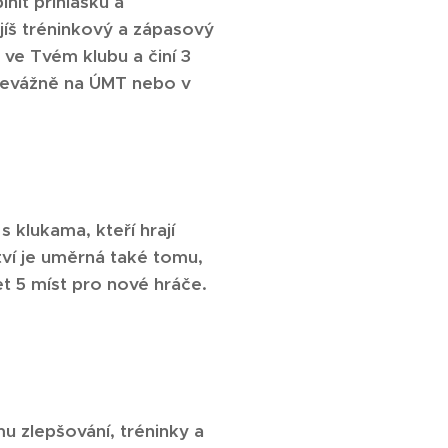
nit přihlášku a
jíš tréninkový a zápasový
 ve Tvém klubu a činí 3
převážně na ÚMT nebo v
 klukama, kteří hrají
ví je uměrná také tomu,
t 5 míst pro nové hráče.
u zlepšování, tréninky a