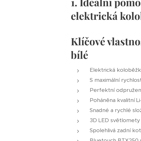
1. Ideální pomo
elektrická kol
Klíčové vlastn
bílé
Elektrická koloběž
S maximální rychlos
Perfektní odpružení
Poháněna kvalitní Li-
Snadné a rychlé sl
3D LED světlomety v
Spolehlivá zadní ko
Bluetouch BTX250 s 