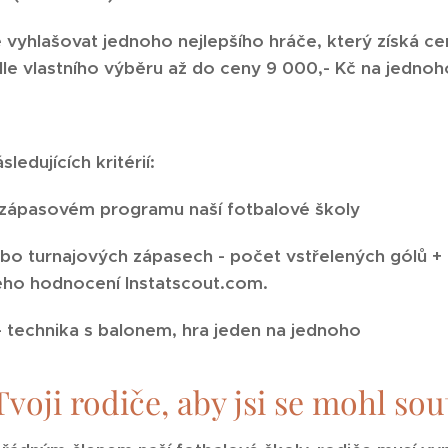
vyhlašovat jednoho nejlepšího hráče, který získá cen
e vlastního výběru až do ceny 9 000,- Kč na jednoho
edujících kritérií:
a zápasovém programu naší fotbalové školy
o turnajových zápasech - počet vstřelených gólů + os
ho hodnocení Instatscout.com.
 - technika s balonem, hra jeden na jednoho
voji rodiče, aby jsi se mohl sou