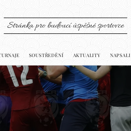
Stránka pro budoucí úspěšné sportovce
 TURNAJE
SOUSTŘEDĚNÍ
AKTUALITY
NAPSALI