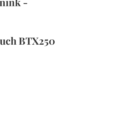
énink -
touch BTX250